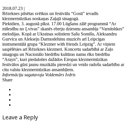
2018.07.23
|
Rēzeknes pilsētas svētkus un festivālu “Gosti” ievadīs
klezmermūzikas noskaņas Zaļajā sinagogā.
Piektdien, 3. augustā plkst. 17.00 Lūgšanu zālē programmā “Ar
mīlestību no Ļvivas” skanēs ebreju dziesmu ansambļa “Varnitshkes”
melodijas. Kopā ar Ukrainas solistiem Sašu Somišu, Aleksandru
Gurvicu un Alekseju Darmodehinu muzicēs arī Leipcigas
instrumentālā grupa “Klezmer with friends Leipzig”. Ar viņiem
saspēlēsies arī Rēzeknes klezmeri. Koncertu sadarbībā ar Zaļo
sinagogu un Nacionālo biedrību kultūras namu rīko biedrība
“Arayn”, kuri piedaloties dažādos Eiropas klezmermūzikas
festivālos gūst jaunu muzikālu pieredzi un veido radošu sadarbību ar
citu valstu klezmermūzikas ansambļiem.
Informāciju sagatavoja Voldemārs Ivdris
Share
Leave a Reply