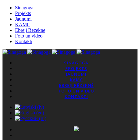
Sinagoga
Projekts
Jaunumi
KAMC
Ebreji Rēzeknē
Foto un video
Kontakti
SINAGOGA
PROJEKTS
JAUNUMI
KAMC
EBREJI RĒZEKNĒ
FOTO UN VIDEO
KONTAKTI