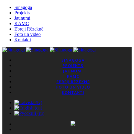
Sinagoga
Projekts
Jaunumi
KAMC
Ebreji Rēzeknē
Foto un video
Kontakti
SINAGOGA
PROJEKTS
JAUNUMI
KAMC
EBREJI RĒZEKNĒ
FOTO UN VIDEO
KONTAKTI