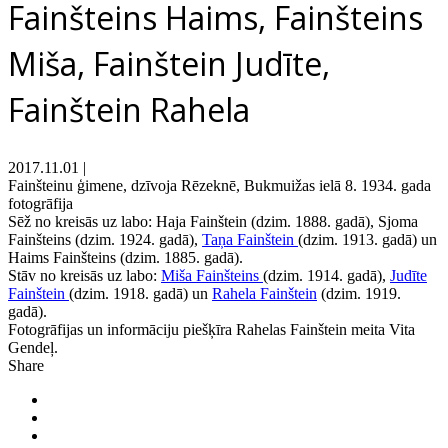
Fainšteins Haims, Fainšteins
Miša, Fainštein Judīte,
Fainštein Rahela
2017.11.01
|
Fainšteinu ģimene, dzīvoja Rēzeknē, Bukmuižas ielā 8. 1934. gada
fotogrāfija
Sēž no kreisās uz labo: Haja Fainštein (dzim. 1888. gadā), Sjoma
Fainšteins (dzim. 1924. gadā),
Taņa Fainštein
(dzim. 1913. gadā) un
Haims Fainšteins (dzim. 1885. gadā).
Stāv no kreisās uz labo:
Miša Fainšteins
(dzim. 1914. gadā),
Judīte
Fainštein
(dzim. 1918. gadā) un
Rahela Fainštein
(dzim. 1919.
gadā).
Fotogrāfijas un informāciju piešķīra Rahelas Fainštein meita Vita
Gendeļ.
Share