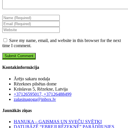
Save my name, email, and website in this browser for the next
time I comment.
Kontakinformācija
Ārējo sakaru nodaļa
Rēzeknes pilsētas dome
Krāslavas 5, Rēzekne, Latvija
+37126595017, +37126488499
zalasinagoga@inbox.lv
Jaunākās ziņas
HANUKA – GAISMAS UN SVEČU SVĒTKI
DATUBĀZĒ “EBREJI RĒZEKNĒ” PARĀDĪJUSIES