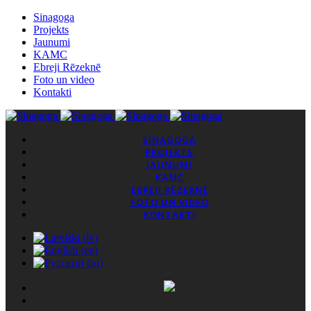
Sinagoga
Projekts
Jaunumi
KAMC
Ebreji Rēzeknē
Foto un video
Kontakti
SINAGOGA
PROJEKTS
JAUNUMI
KAMC
EBREJI RĒZEKNĒ
FOTO UN VIDEO
KONTAKTI