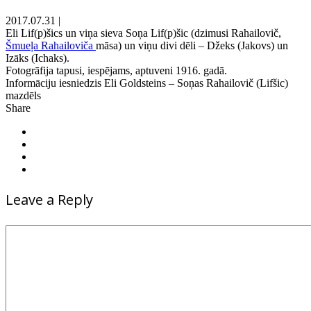
2017.07.31
|
Eli Lif(p)šics un viņa sieva Soņa Lif(p)šic (dzimusi Rahailovič,
Šmueļa Rahailoviča
māsa) un viņu divi dēli – Džeks (Jakovs) un
Izāks (Ichaks).
Fotogrāfija tapusi, iespējams, aptuveni 1916. gadā.
Informāciju iesniedzis Eli Goldsteins – Soņas Rahailovič (Lifšic)
mazdēls
Share
Leave a Reply