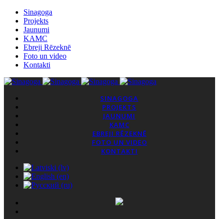
Sinagoga
Projekts
Jaunumi
KAMC
Ebreji Rēzeknē
Foto un video
Kontakti
SINAGOGA
PROJEKTS
JAUNUMI
KAMC
EBREJI RĒZEKNĒ
FOTO UN VIDEO
KONTAKTI