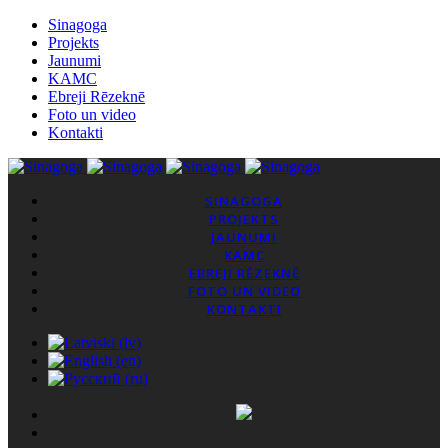
Sinagoga
Projekts
Jaunumi
KAMC
Ebreji Rēzeknē
Foto un video
Kontakti
SINAGOGA
PROJEKTS
JAUNUMI
KAMC
EBREJI RĒZEKNĒ
FOTO UN VIDEO
KONTAKTI