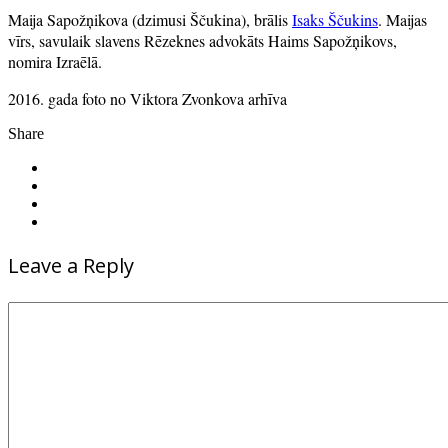
Maija Sapožņikova (dzimusi Ščukina), brālis
Isaks Ščukins
. Maijas
vīrs, savulaik slavens Rēzeknes advokāts Haims Sapožņikovs,
nomira Izraēlā.
2016. gada foto no Viktora Zvonkova arhīva
Share
Leave a Reply