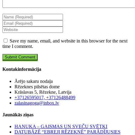
Save my name, email, and website in this browser for the next
time I comment.
Kontakinformācija
Ārējo sakaru nodaļa
Rēzeknes pilsētas dome
Krāslavas 5, Rēzekne, Latvija
+37126595017, +37126488499
zalasinagoga@inbox.lv
Jaunākās ziņas
HANUKA – GAISMAS UN SVEČU SVĒTKI
DATUBĀZĒ “EBREJI RĒZEKNĒ” PARĀDĪJUSIES