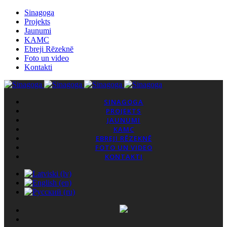
Sinagoga
Projekts
Jaunumi
KAMC
Ebreji Rēzeknē
Foto un video
Kontakti
SINAGOGA
PROJEKTS
JAUNUMI
KAMC
EBREJI RĒZEKNĒ
FOTO UN VIDEO
KONTAKTI