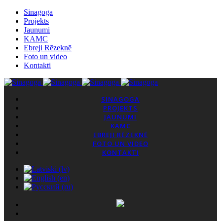
Sinagoga
Projekts
Jaunumi
KAMC
Ebreji Rēzeknē
Foto un video
Kontakti
SINAGOGA
PROJEKTS
JAUNUMI
KAMC
EBREJI RĒZEKNĒ
FOTO UN VIDEO
KONTAKTI