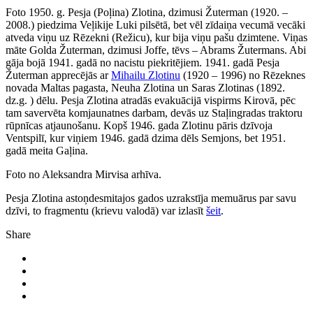
Foto 1950. g. Pesja (Poļina) Zlotina, dzimusi Žuterman (1920. –
2008.) piedzima Veļikije Luki pilsētā, bet vēl zīdaiņa vecumā vecāki
atveda viņu uz Rēzekni (Režicu), kur bija viņu pašu dzimtene. Viņas
māte Golda Žuterman, dzimusi Joffe, tēvs – Abrams Žutermans. Abi
gāja bojā 1941. gadā no nacistu piekritējiem. 1941. gadā Pesja
Žuterman apprecējās ar
Mihailu Zlotinu
(1920 – 1996) no Rēzeknes
novada Maltas pagasta, Neuha Zlotina un Saras Zlotinas (1892.
dz.g. ) dēlu. Pesja Zlotina atradās evakuācijā vispirms Kirovā, pēc
tam savervēta komjaunatnes darbam, devās uz Staļingradas traktoru
rūpnīcas atjaunošanu. Kopš 1946. gada Zlotinu pāris dzīvoja
Ventspilī, kur viņiem 1946. gadā dzima dēls Semjons, bet 1951.
gadā meita Gaļina.
Foto no Aleksandra Mirvisa arhīva.
Pesja Zlotina astoņdesmitajos gados uzrakstīja memuārus par savu
dzīvi, to fragmentu (krievu valodā) var izlasīt
šeit
.
Share